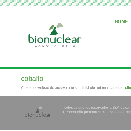
HOME
cobalto
Caso o download do arquivo não seja iniciado automaticamente,
cli
Todos os direitos reservados a BioNuclear
Reprodução proibida sem prévia autorizaç