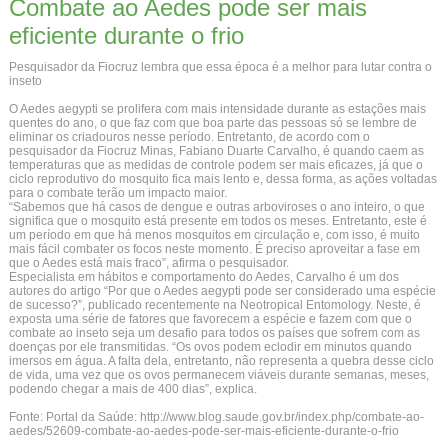
Combate ao Aedes pode ser mais
eficiente durante o frio
Pesquisador da Fiocruz lembra que essa época é a melhor para lutar contra o
inseto
O Aedes aegypti se prolifera com mais intensidade durante as estações mais
quentes do ano, o que faz com que boa parte das pessoas só se lembre de
eliminar os criadouros nesse período. Entretanto, de acordo com o
pesquisador da Fiocruz Minas, Fabiano Duarte Carvalho, é quando caem as
temperaturas que as medidas de controle podem ser mais eficazes, já que o
ciclo reprodutivo do mosquito fica mais lento e, dessa forma, as ações voltadas
para o combate terão um impacto maior.
“Sabemos que há casos de dengue e outras arboviroses o ano inteiro, o que
significa que o mosquito está presente em todos os meses. Entretanto, este é
um período em que há menos mosquitos em circulação e, com isso, é muito
mais fácil combater os focos neste momento. É preciso aproveitar a fase em
que o Aedes está mais fraco”, afirma o pesquisador.
Especialista em hábitos e comportamento do Aedes, Carvalho é um dos
autores do artigo “Por que o Aedes aegypti pode ser considerado uma espécie
de sucesso?”, publicado recentemente na Neotropical Entomology. Neste, é
exposta uma série de fatores que favorecem a espécie e fazem com que o
combate ao inseto seja um desafio para todos os países que sofrem com as
doenças por ele transmitidas. “Os ovos podem eclodir em minutos quando
imersos em água. A falta dela, entretanto, não representa a quebra desse ciclo
de vida, uma vez que os ovos permanecem viáveis durante semanas, meses,
podendo chegar a mais de 400 dias”, explica.
Fonte: Portal da Saúde: http://www.blog.saude.gov.br/index.php/combate-ao-
aedes/52609-combate-ao-aedes-pode-ser-mais-eficiente-durante-o-frio