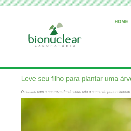
HOME
Leve seu filho para plantar uma árv
O contato com a natureza desde cedo cria o senso de pertencimento 