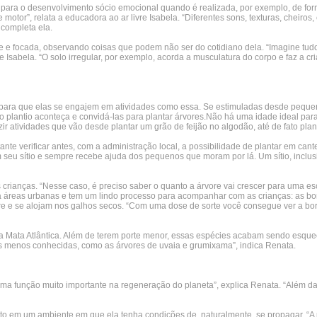
i para o desenvolvimento sócio emocional quando é realizada, por exemplo, de form
motor”, relata a educadora ao ar livre Isabela. “Diferentes sons, texturas, cheiro
 completa ela.
te e focada, observando coisas que podem não ser do cotidiano dela. “Imagine tud
re Isabela. “O solo irregular, por exemplo, acorda a musculatura do corpo e faz a 
 para que elas se engajem em atividades como essa. Se estimuladas desde pequen
o plantio aconteça e convidá-las para plantar árvores.Não há uma idade ideal par
zir atividades que vão desde plantar um grão de feijão no algodão, até de fato pl
tante verificar antes, com a administração local, a possibilidade de plantar em ca
 seu sítio e sempre recebe ajuda dos pequenos que moram por lá. Um sítio, inclusi
ianças. “Nesse caso, é preciso saber o quanto a árvore vai crescer para uma esc
 a áreas urbanas e tem um lindo processo para acompanhar com as crianças: as b
e e se alojam nos galhos secos. “Com uma dose de sorte você consegue ver a bo
sa Mata Atlântica. Além de terem porte menor, essas espécies acabam sendo esquec
as menos conhecidas, como as árvores de uvaia e grumixama”, indica Renata.
uma função muito importante na regeneração do planeta”, explica Renata. “Além da
to em um ambiente em que ela tenha condições de, naturalmente, se propagar. “A pa