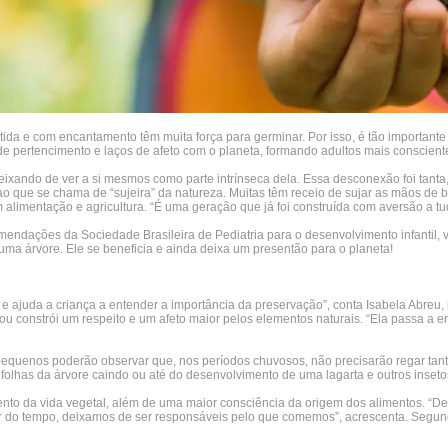
ertida e com encantamento têm muita força para germinar. Por isso, é tão importan
so de pertencimento e laços de afeto com o planeta, formando adultos mais conscie
ixando de ver a si mesmos como parte intrínseca dela. Essa desconexão foi tant
o que se chama de “sujeira” da natureza. Muitas têm receio de sujar as mãos de 
m alimentação e agricultura. “É uma geração que já foi construída com aversão a tu
ndações da Sociedade Brasileira de Pediatria para o desenvolvimento infantil, v
 uma árvore. Ele se beneficia e ainda deixa um presentão para o planeta!
 e ajuda a criança a entender a importância da preservação”, conta Isabela Abre
onstrói um respeito e um afeto maior pelos elementos naturais. “Ela passa a ent
s pequenos poderão observar que, nos períodos chuvosos, não precisarão regar ta
folhas da árvore caindo ou até do desenvolvimento de uma lagarta e outros inseto
nto da vida vegetal, além de uma maior consciência da origem dos alimentos. “De
ar do tempo, deixamos de ser responsáveis pelo que comemos”, acrescenta. Segundo