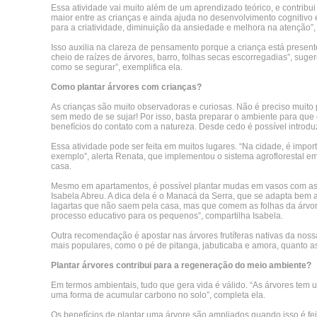
Essa atividade vai muito além de um aprendizado teórico, e contribu
maior entre as crianças e ainda ajuda no desenvolvimento cognitivo e 
para a criatividade, diminuição da ansiedade e melhora na atenção”,
Isso auxilia na clareza de pensamento porque a criança está presen
cheio de raízes de árvores, barro, folhas secas escorregadias”, suge
como se segurar”, exemplifica ela.
Como plantar árvores com crianças?
As crianças são muito observadoras e curiosas. Não é preciso muito
sem medo de se sujar! Por isso, basta preparar o ambiente para que 
benefícios do contato com a natureza. Desde cedo é possível introdu
Essa atividade pode ser feita em muitos lugares. “Na cidade, é impor
exemplo”, alerta Renata, que implementou o sistema agroflorestal em
casa.
Mesmo em apartamentos, é possível plantar mudas em vasos com as cr
Isabela Abreu. A dica dela é o Manacá da Serra, que se adapta bem
lagartas que não saem pela casa, mas que comem as folhas da árvor
processo educativo para os pequenos”, compartilha Isabela.
Outra recomendação é apostar nas árvores frutíferas nativas da nos
mais populares, como o pé de pitanga, jabuticaba e amora, quanto 
Plantar árvores contribui para a regeneração do meio ambiente?
Em termos ambientais, tudo que gera vida é válido. “As árvores tem 
uma forma de acumular carbono no solo”, completa ela.
Os benefícios de plantar uma árvore são ampliados quando isso é fei