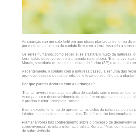
As crianças são um solo fértil em que ideias plantadas de forma div
por meio do plantio ou do contato livre com a terra. Isso cria o sen
Os seres humanos, como espécie, se afastaram muito da natureza, de
terra, estão desenvolvendo a chamada naturofobia. “É uma aversão a
Morais, secretária de turismo e cultura de Jarinu (SP) e autodidata e
Recentemente, o contato com a natureza passou a ser uma das recome
promover esses e outros benefícios, é levando seu filho para plantar
Por que plantar árvores com as crianças?
“Plantar árvores é uma aula prática de cuidado com o meio ambiente
Acompanhar o desenvolvimento de uma árvore que ela mesma plantou c
é preciso cuidar”, completa Isabela.
É uma excelente forma de apresentar os ciclos da natureza, pois o
interfere no crescimento das plantas. Também serão testemunha das 
Plantar árvores traz conhecimento sobre o processo de desenvolvime
sobrevivência”, revela a internacionalista Renata. “Mas, com o pass
de sobrevivência.