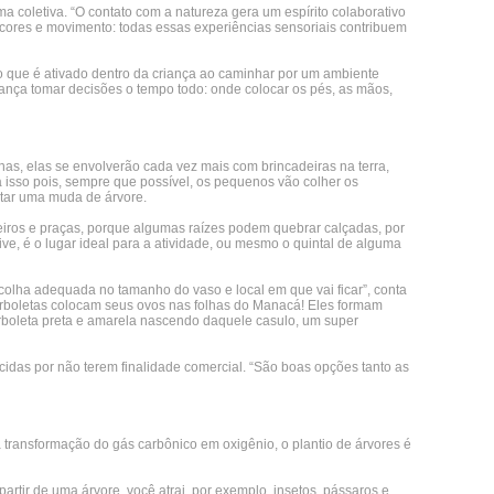
a coletiva. “O contato com a natureza gera um espírito colaborativo
s, cores e movimento: todas essas experiências sensoriais contribuem
o que é ativado dentro da criança ao caminhar por um ambiente
criança tomar decisões o tempo todo: onde colocar os pés, as mãos,
as, elas se envolverão cada vez mais com brincadeiras na terra,
a isso pois, sempre que possível, os pequenos vão colher os
antar uma muda de árvore.
nteiros e praças, porque algumas raízes podem quebrar calçadas, por
ve, é o lugar ideal para a atividade, ou mesmo o quintal de alguma
olha adequada no tamanho do vaso e local em que vai ficar”, conta
orboletas colocam seus ovos nas folhas do Manacá! Eles formam
rboleta preta e amarela nascendo daquele casulo, um super
idas por não terem finalidade comercial. “São boas opções tanto as
 transformação do gás carbônico em oxigênio, o plantio de árvores é
rtir de uma árvore, você atrai, por exemplo, insetos, pássaros e