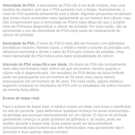
Velocidade do PSA
. A velocidade do PSA não é um teste isolado, mas uma
medida da rapidez com que o PSA aumenta com o tempo. Normalmente, o
nível do PSA aumenta lentamente com a idade. Algumas pesquisas mostraram
que esses níveis aumentam mais rapidamente se um homem tem câncer, mas
não comprovaram que a velocidade do PSA é mais eficaz do que o próprio
nível do PSA para diagnosticar o câncer de próstata. Por essa razão, não se
recomenda o uso da velocidade do PSA como parte do rastreamento do
câncer de próstata.
Densidade do PSA.
O nível do PSA é mais alto em homens com glândulas
prostáticas maiores. Nesses casos, o médico mede o volume da próstata com
ultrassom transretal e divide o valor do PSA pelo volume da próstata. Uma
maior densidade do PSA indica uma maior probabilidade de câncer.
Intervalo do PSA específico por idade.
Os níveis de PSA são normalmente
mais altos em homens mais velhos do que em jovens, mesmo quando o
câncer não é diagnosticado. Um resultado de PSA dentro da faixa limítrofe
pode ser preocupante em um homem de 50 anos, mas causa menos
preocupação em um homem de 80 anos. Por essa razão, alguns médicos
sugerem comparar os resultados do PSA com os resultados de outros homens
da mesma faixa etária.
Exame de toque retal
Para o exame de toque retal, o médico insere um dedo com luvas e lubrificado
no reto do paciente para determinar qualquer inchaço ou áreas endurecidas
na próstata que possam eventualmente ser um câncer. O câncer de próstata
geralmente começa na parte posterior da glândula e, às vezes, pode ser
sentido durante o toque retal. Esse exame pode ser desconfortável,
principalmente para homens que têm hemorroidas, mas geralmente não é
doloroso e dura apenas alguns minutos.