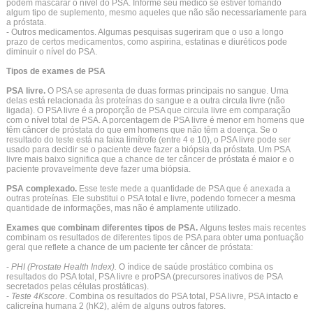
podem mascarar o nível do PSA. Informe seu médico se estiver tomando
algum tipo de suplemento, mesmo aqueles que não são necessariamente para
a próstata.
- Outros medicamentos. Algumas pesquisas sugeriram que o uso a longo
prazo de certos medicamentos, como aspirina, estatinas e diuréticos pode
diminuir o nível do PSA.
Tipos de exames de PSA
PSA livre.
O PSA se apresenta de duas formas principais no sangue. Uma
delas está relacionada às proteínas do sangue e a outra circula livre (não
ligada). O PSA livre é a proporção de PSA que circula livre em comparação
com o nível total de PSA. A porcentagem de PSA livre é menor em homens que
têm câncer de próstata do que em homens que não têm a doença. Se o
resultado do teste está na faixa limítrofe (entre 4 e 10), o PSA livre pode ser
usado para decidir se o paciente deve fazer a biópsia da próstata. Um PSA
livre mais baixo significa que a chance de ter câncer de próstata é maior e o
paciente provavelmente deve fazer uma biópsia.
PSA complexado.
Esse teste mede a quantidade de PSA que é anexada a
outras proteínas. Ele substitui o PSA total e livre, podendo fornecer a mesma
quantidade de informações, mas não é amplamente utilizado.
Exames que combinam diferentes tipos de PSA.
Alguns testes mais recentes
combinam os resultados de diferentes tipos de PSA para obter uma pontuação
geral que reflete a chance de um paciente ter câncer de próstata:
-
PHI (Prostate Health Index).
O índice de saúde prostático combina os
resultados do PSA total, PSA livre e proPSA (precursores inativos de PSA
secretados pelas células prostáticas).
-
Teste 4Kscore
. Combina os resultados do PSA total, PSA livre, PSA intacto e
calicreína humana 2 (hK2), além de alguns outros fatores.