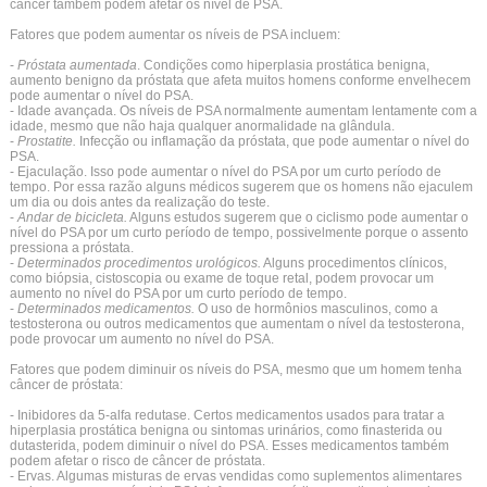
câncer também podem afetar os nível de PSA.
Fatores que podem aumentar os níveis de PSA incluem:
-
Próstata aumentada
. Condições como hiperplasia prostática benigna,
aumento benigno da próstata que afeta muitos homens conforme envelhecem
pode aumentar o nível do PSA.
- Idade avançada. Os níveis de PSA normalmente aumentam lentamente com a
idade, mesmo que não haja qualquer anormalidade na glândula.
-
Prostatite.
Infecção ou inflamação da próstata, que pode aumentar o nível do
PSA.
- Ejaculação. Isso pode aumentar o nível do PSA por um curto período de
tempo. Por essa razão alguns médicos sugerem que os homens não ejaculem
um dia ou dois antes da realização do teste.
-
Andar de bicicleta.
Alguns estudos sugerem que o ciclismo pode aumentar o
nível do PSA por um curto período de tempo, possivelmente porque o assento
pressiona a próstata.
-
Determinados procedimentos urológicos.
Alguns procedimentos clínicos,
como biópsia, cistoscopia ou exame de toque retal, podem provocar um
aumento no nível do PSA por um curto período de tempo.
-
Determinados medicamentos.
O uso de hormônios masculinos, como a
testosterona ou outros medicamentos que aumentam o nível da testosterona,
pode provocar um aumento no nível do PSA.
Fatores que podem diminuir os níveis do PSA, mesmo que um homem tenha
câncer de próstata:
- Inibidores da 5-alfa redutase. Certos medicamentos usados ​​para tratar a
hiperplasia prostática benigna ou sintomas urinários, como finasterida ou
dutasterida, podem diminuir o nível do PSA. Esses medicamentos também
podem afetar o risco de câncer de próstata.
- Ervas. Algumas misturas de ervas vendidas como suplementos alimentares