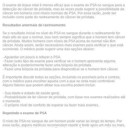
O exame de toque retal é menos eficaz que o exame do PSA no sangue para a
detecção do câncer de próstata, mas às vezes pode sugerir a possibilidade de
câncer em homens com níveis normais de PSA. Por essa razão, pode ser
incluído como parte do rastreamento do câncer de próstata.
Resultados anormais do rastreamento
Se o resultado inicial no nível do PSA no sangue durante o rastreamento for
mais alto do que o normal, isso nem sempre significa que o homem tem câncer
de próstata. Muitos homens com níveis de PSA acima do normal não têm
câncer. Ainda assim, serão necessários mais exames para verificar o que está
ocorrendo. O médico pode sugerir uma das opções abaixo:
- Aguardar um pouco e refazer o PSA.
- Fazer outro tipo de exame para verificar se o homem apresenta alguma
alteração e posteriormente fazer uma biópsia da próstata.
- Fazer uma biópsia da próstata para diagnosticar se o homem tem câncer.
É importante discutir todas as opções, incluindo os possíveis prós e contras,
com o médico para escolher aquela com a que se sinta mais confortável.
Alguns fatores que podem afetar sua escolha podem incluir:
- Sua idade e estado de saúde geral.
- Probabilidade de ter câncer de próstata, com base nos exames realizados até
o momento.
- O próprio nível de conforto de esperar ou fazer mais exames.
Repetindo o exame de PSA
O nível de PSA no sangue de um homem pode variar ao longo do tempo. Por
essa razão, alguns médicos recomendam repetir o teste após um mês ou mais,