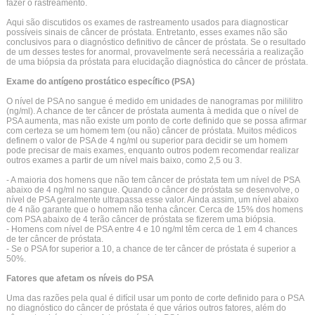
fazer o rastreamento.
Aqui são discutidos os exames de rastreamento usados para diagnosticar
possíveis sinais de câncer de próstata. Entretanto, esses exames não são
conclusivos para o diagnóstico definitivo de câncer de próstata. Se o resultado
de um desses testes for anormal, provavelmente será necessária a realização
de uma biópsia da próstata para elucidação diagnóstica do câncer de próstata.
Exame do antígeno prostático específico (PSA)
O nível de PSA no sangue é medido em unidades de nanogramas por mililitro
(ng/ml). A chance de ter câncer de próstata aumenta à medida que o nível de
PSA aumenta, mas não existe um ponto de corte definido que se possa afirmar
com certeza se um homem tem (ou não) câncer de próstata. Muitos médicos
definem o valor de PSA de 4 ng/ml ou superior para decidir se um homem
pode precisar de mais exames, enquanto outros podem recomendar realizar
outros exames a partir de um nível mais baixo, como 2,5 ou 3.
- A maioria dos homens que não tem câncer de próstata tem um nível de PSA
abaixo de 4 ng/ml no sangue. Quando o câncer de próstata se desenvolve, o
nível de PSA geralmente ultrapassa esse valor. Ainda assim, um nível abaixo
de 4 não garante que o homem não tenha câncer. Cerca de 15% dos homens
com PSA abaixo de 4 terão câncer de próstata se fizerem uma biópsia.
- Homens com nível de PSA entre 4 e 10 ng/ml têm cerca de 1 em 4 chances
de ter câncer de próstata.
- Se o PSA for superior a 10, a chance de ter câncer de próstata é superior a
50%.
Fatores que afetam os níveis do PSA
Uma das razões pela qual é difícil usar um ponto de corte definido para o PSA
no diagnóstico do câncer de próstata é que vários outros fatores, além do