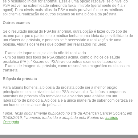
se o resultado inicial for anormal. Essa é uma opção razoável se o nível do
PSA estiver na extremidade inferior da faixa limítrofe (geralmente de 4 a 7
ng/ml). Para níveis mais altos do PSA o mais provável é que os médicos
solicitem a realização de outros exames ou uma biópsia da próstata.
Outros exames
Se o resultado inicial do PSA for anormal, outra opção é fazer outro tipo de
exame para que o paciente e o médico tenham uma ideia da possibilidade de
um câncer de próstata, e portanto se é necessário a realização de uma
biópsia. Alguns dos testes que podem ser realizados incluem:
- Exame de toque retal, se ainda não foi realizado.
- Um ou mais dos tipos de PSA citados acima, como o índice de saúde
prostática (PHI), 4Kscore ou PSA livre ou outros exames de laboratório.
- Exame de imagem da próstata, como ressonância magnética ou ultrassom
transretal.
Biópsia da próstata
Para alguns homens, a biópsia da próstata pode ser a melhor opção,
principalmente se o nível inicial de PSA estiver alto. Na biópsia pequenas
amostras da próstata são removidas e enviadas para análise em um
laboratório de patologia. A biópsia é a única maneira de saber com certeza se
um homem tem câncer de próstata.
Fonte: Texto originalmente publicado no site da American Cancer Society, em
01/08/2019, livremente traduzido e adaptado pela Equipe do
Instituto
Oncoguia
.