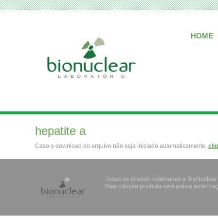
HOME
hepatite a
Caso o download do arquivo não seja iniciado automaticamente,
cli
Todos os direitos reservados a BioNuclear
Reprodução proibida sem prévia autorizaç