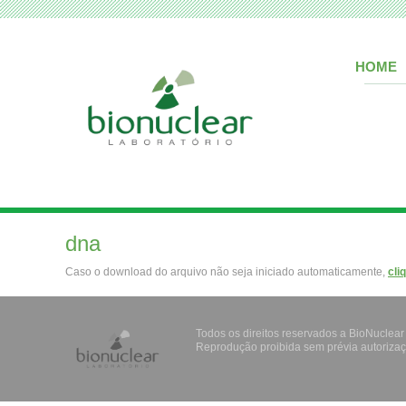
HOME
dna
Caso o download do arquivo não seja iniciado automaticamente,
cli
Todos os direitos reservados a BioNuclear
Reprodução proibida sem prévia autorizaç